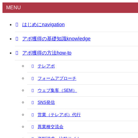
MENU
はじめに
navigation
アポ獲得の基礎知識
knowledge
アポ獲得の方法
how-to
テレアポ
フォームアプローチ
ウェブ集客（SEM）
SNS発信
営業（テレアポ）代行
異業種交流会