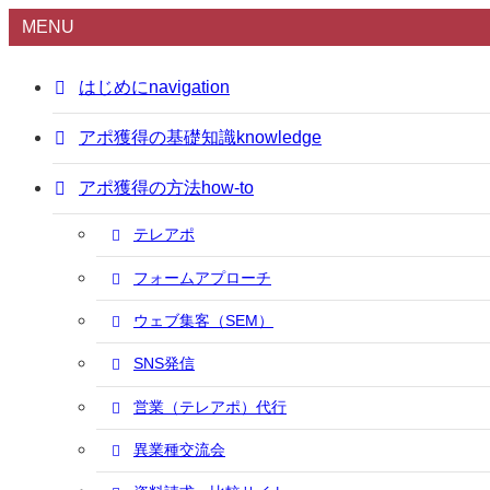
MENU
はじめに
navigation
アポ獲得の基礎知識
knowledge
アポ獲得の方法
how-to
テレアポ
フォームアプローチ
ウェブ集客（SEM）
SNS発信
営業（テレアポ）代行
異業種交流会