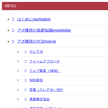
MENU
はじめに
navigation
アポ獲得の基礎知識
knowledge
アポ獲得の方法
how-to
テレアポ
フォームアプローチ
ウェブ集客（SEM）
SNS発信
営業（テレアポ）代行
異業種交流会