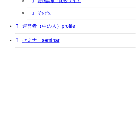
資料請求・比較サイト
その他
運営者（中の人）
profile
セミナー
seminar
はじめに
navigation
アポ獲得の基礎知識
knowledge
アポ獲得の方法
how-to
テレアポ
フォームアプローチ
ウェブ集客（SEM）
SNS発信
営業（テレアポ）代行