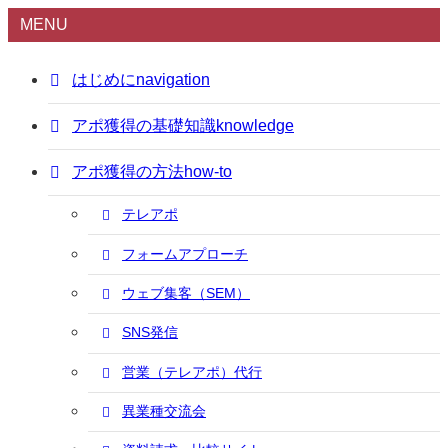
MENU
はじめに
navigation
アポ獲得の基礎知識
knowledge
アポ獲得の方法
how-to
テレアポ
フォームアプローチ
ウェブ集客（SEM）
SNS発信
営業（テレアポ）代行
異業種交流会