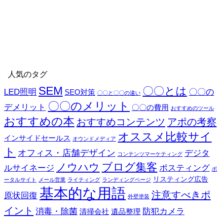
基
原状回復
リスティング広告
ール営業
ライティング
ランディングページ
本的な用語
注意すべきポイント
消毒・
外壁塗装
除菌
防犯カメラ
清掃会社
遺品整理
人気のタグ
SEM
〇〇とは
LED照明
〇〇の
SEO対策
〇〇と〇〇の違い
〇〇のメリット
デメリット
〇〇の費用
おすすめのツール
おすすめの本
おすすめコンテンツ
アポの考察
オススメ比較サイ
インサイドセールス
オウンドメディア
ト
オフィス・店舗デザイン
デジタ
コンテンツマーケティング
ブログ集客
ノウハウ
ルサイネージ
ポスティング
ポ
リスティング広告
ータルサイト
メール営業
ライティング
ランディングページ
基本的な用語
注意すべきポ
原状回復
外壁塗装
イント
消毒・除菌
防犯カメラ
清掃会社
遺品整理