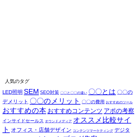
すすめの本
おすすめコンテンツ
アポの考察
イン
オススメ比較サイト
オ
サイドセールス
オウンドメディア
フィス・店舗デザイン
デジタルサイネ
コンテンツマーケティング
ブログ集客
ノウハウ
ージ
ポスティング
ポータルサイト
メ
基
原状回復
リスティング広告
ール営業
ライティング
ランディングページ
本的な用語
注意すべきポイント
消毒・
外壁塗装
除菌
防犯カメラ
清掃会社
遺品整理
人気のタグ
SEM
〇〇とは
LED照明
〇〇の
SEO対策
〇〇と〇〇の違い
〇〇のメリット
デメリット
〇〇の費用
おすすめのツール
おすすめの本
おすすめコンテンツ
アポの考察
オススメ比較サイ
インサイドセールス
オウンドメディア
ト
オフィス・店舗デザイン
デジタ
コンテンツマーケティング