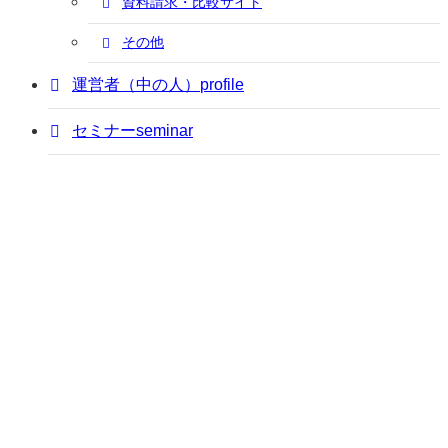
資料請求・比較サイト
その他
運営者（中の人）
profile
セミナー
seminar
はじめに
navigation
アポ獲得の基礎知識
knowledge
アポ獲得の方法
how-to
テレアポ
フォームアプローチ
ウェブ集客（SEM）
SNS発信
営業（テレアポ）代行