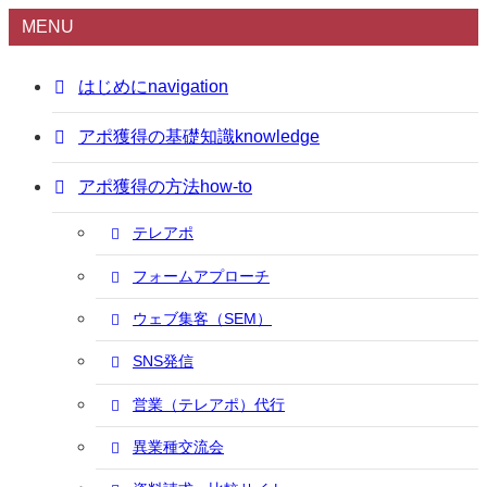
MENU
はじめに
navigation
アポ獲得の基礎知識
knowledge
アポ獲得の方法
how-to
テレアポ
フォームアプローチ
ウェブ集客（SEM）
SNS発信
営業（テレアポ）代行
異業種交流会