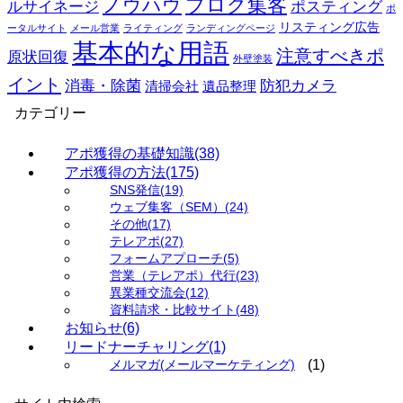
ブログ集客
ノウハウ
ルサイネージ
ポスティング
ポ
リスティング広告
ータルサイト
メール営業
ライティング
ランディングページ
基本的な用語
注意すべきポ
原状回復
外壁塗装
イント
消毒・除菌
防犯カメラ
清掃会社
遺品整理
カテゴリー
アポ獲得の基礎知識
(38)
アポ獲得の方法
(175)
SNS発信
(19)
ウェブ集客（SEM）
(24)
その他
(17)
テレアポ
(27)
フォームアプローチ
(5)
営業（テレアポ）代行
(23)
異業種交流会
(12)
資料請求・比較サイト
(48)
お知らせ
(6)
リードナーチャリング
(1)
(1)
メルマガ(メールマーケティング)